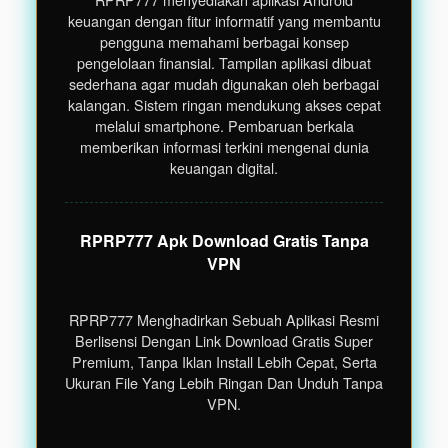
keuangan dengan fitur informatif yang membantu
pengguna memahami berbagai konsep
pengelolaan finansial. Tampilan aplikasi dibuat
sederhana agar mudah digunakan oleh berbagai
kalangan. Sistem ringan mendukung akses cepat
melalui smartphone. Pembaruan berkala
memberikan informasi terkini mengenai dunia
keuangan digital.
RPRP777 Apk Download Gratis Tanpa
VPN
RPRP777 Menghadirkan Sebuah Aplikasi Resmi
Berlisensi Dengan Link Download Gratis Super
Premium, Tanpa Iklan Install Lebih Cepat, Serta
Ukuran File Yang Lebih Ringan Dan Unduh Tanpa
VPN.